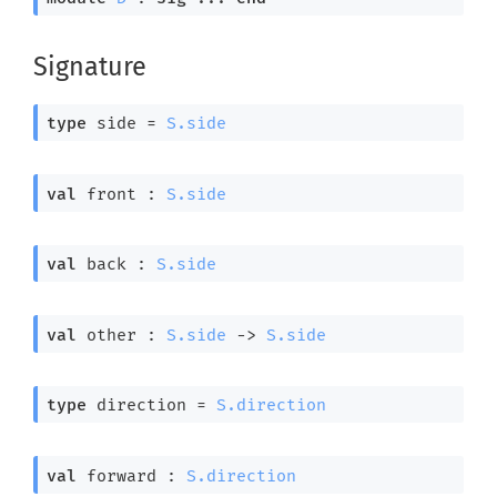
Signature
type
 side
 = 
S.side
val
 front : 
S.side
val
 back : 
S.side
val
 other : 
S.side
->
S.side
type
 direction
 = 
S.direction
val
 forward : 
S.direction