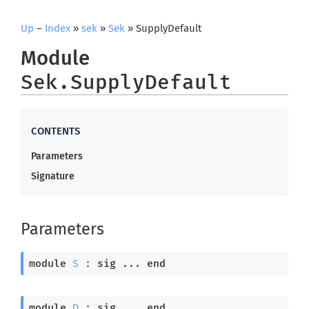
Up
–
Index
»
sek
»
Sek
» SupplyDefault
Module
Sek.SupplyDefault
Parameters
Signature
Parameters
module
S
 : 
sig
 ... 
end
module
D
 : 
sig
 ... 
end