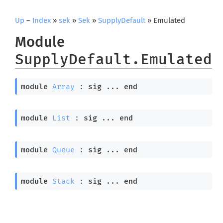
Up
–
Index
»
sek
»
Sek
»
SupplyDefault
» Emulated
Module
SupplyDefault.Emulated
module
Array
 : 
sig
 ... 
end
module
List
 : 
sig
 ... 
end
module
Queue
 : 
sig
 ... 
end
module
Stack
 : 
sig
 ... 
end